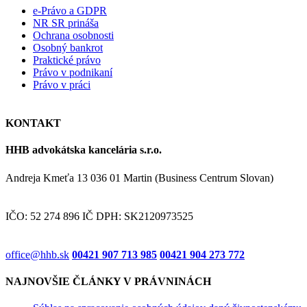
e-Právo a GDPR
NR SR prináša
Ochrana osobnosti
Osobný bankrot
Praktické právo
Právo v podnikaní
Právo v práci
KONTAKT
HHB advokátska kancelária s.r.o.
Andreja Kmeťa 13 036 01 Martin (Business Centrum Slovan)
IČO: 52 274 896 IČ DPH: SK2120973525
office@hhb.sk
00421 907 713 985
00421 904 273 772
NAJNOVŠIE ČLÁNKY V PRÁVNINÁCH