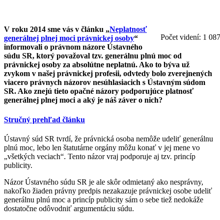
V roku 2014 sme vás v článku „
Neplatnosť
Počet videní:
1 08
generálnej plnej moci právnickej osoby
“
informovali o právnom názore Ústavného
súdu SR, ktorý považoval tzv. generálnu plnú moc od
právnickej osoby za absolútne neplatnú. Ako to býva už
zvykom v našej právnickej profesii, odvtedy bolo zverejnených
viacero právnych názorov nesúhlasiacich s Ústavným súdom
SR. Ako znejú tieto opačné názory podporujúce platnosť
generálnej plnej moci a aký je náš záver o nich?
Stručný prehľad článku
Ústavný súd SR tvrdí, že právnická osoba nemôže udeliť generálnu
plnú moc, lebo len štatutárne orgány môžu konať v jej mene vo
„všetkých veciach“. Tento názor vraj podporuje aj tzv. princíp
publicity.
Názor Ústavného súdu SR je ale skôr odmietaný ako nesprávny,
nakoľko žiaden právny predpis nezakazuje právnickej osobe udeliť
generálnu plnú moc a princíp publicity sám o sebe tiež nedokáže
dostatočne odôvodniť argumentáciu súdu.