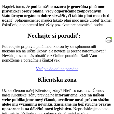
Napriek tomu, že
podľa nášho názoru je generálna plná moc
právnickej osoby platná
, vždy
odporúčame zodpovedným
štatutárnym orgánom dobre si zvážiť, či takúto plnú moc chcú
udeliť
. Splnomocnenec majúci takúto plnú moc môže urobiť takmer
čokoľvek, a to nemusí byť vždy pozitívne pre právnickú osobu.
Nechajte si poradiť:
Potrebujete pripraviť plnú moc, ktorou by ste splnomocnili
niekoho len na určité úkony, ale neviete ju presne naformulovať?
Neváhajte sa na nás obrátiť cez Online poradňu. Radi Vám
pomôžeme a poradíme s čímkoľvek.
Vstúpiť do online poradne
Klientska zóna
Už ste členom našej Klientskej zóny? Nie? To nás mrzí. Členov
našej Klientskej zóny pravidelne
informujeme, keď na našom
webe publikujeme nový článok, uvedieme novú právnu službu
alebo inú významnú novinku
.
Zasielame im tiež stručné právne
upozornenia na dôležitú novú legislatívu.
Neprichádzajte o tieto
informácie. Vstúpte aj vy zadarmo do Klientskej zóny: