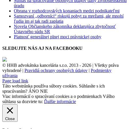
Súhlas na spracovanie osobných údajov daný živnostenskému
úradu
Obrana v rozhodcovských konaniach medzi podnikateľmi
Samozvaní „odborníci“ riskujú pobyt za mrežami, ale mnohí
ľudia im aj tak radi zaplatia
Novela Občianskeho zákonníka deklarujúca zbytočnosť
Ústavného súdu SR
Platnosť generálnej plnej moci právnickej osoby
SLEDUJTE NÁS AJ NA FACEBOOKU
© HHB advokátska kancelária s.r.o. 2013 -
2026 | Všetky práva
vyhradené |
Pravidlá ochrany osobných údajov
|
Podmienky
užívania
Facebook
Page load link
Táto webstránka používa súbory cookies. Súhlasíte s ich
spracúvaním?
ÁNO
NIE
Viac informácií o spracúvaní cookies a o podmienkach Vášho
súhlasu sa dozviete tu:
Ďalšie informácie
Close