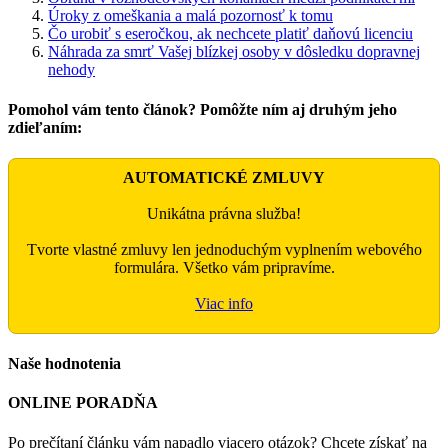
Úroky z omeškania a malá pozornosť k tomu
Čo urobiť s eseročkou, ak nechcete platiť daňovú licenciu
Náhrada za smrť Vašej blízkej osoby v dôsledku dopravnej
nehody
Pomohol vám tento článok? Pomôžte ním aj druhým jeho
zdieľaním:
Facebook
X
WhatsApp
Email
AUTOMATICKÉ ZMLUVY
Unikátna právna služba!
Tvorte vlastné zmluvy len jednoduchým vyplnením webového
formulára. Všetko vám pripravíme.
Viac info
Naše hodnotenia
ONLINE PORADŇA
Po prečítaní článku vám napadlo viacero otázok? Chcete získať na