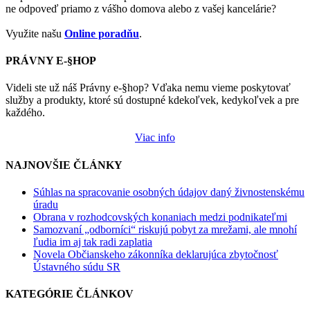
ne odpoveď priamo z vášho domova alebo z vašej kancelárie?
Využite našu
Online poradňu
.
PRÁVNY E-§HOP
Videli ste už náš Právny e-§hop? Vďaka nemu vieme poskytovať
služby a produkty, ktoré sú dostupné kdekoľvek, kedykoľvek a pre
každého.
Viac info
NAJNOVŠIE ČLÁNKY
Súhlas na spracovanie osobných údajov daný živnostenskému
úradu
Obrana v rozhodcovských konaniach medzi podnikateľmi
Samozvaní „odborníci“ riskujú pobyt za mrežami, ale mnohí
ľudia im aj tak radi zaplatia
Novela Občianskeho zákonníka deklarujúca zbytočnosť
Ústavného súdu SR
KATEGÓRIE ČLÁNKOV