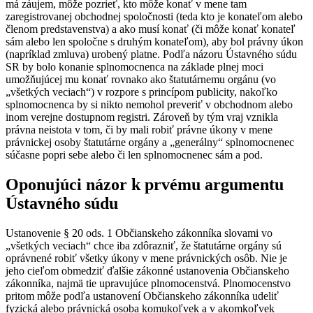
má záujem, môže pozrieť, kto môže konať v mene tam
zaregistrovanej obchodnej spoločnosti (teda kto je konateľom alebo
členom predstavenstva) a ako musí konať (či môže konať konateľ
sám alebo len spoločne s druhým konateľom), aby bol právny úkon
(napríklad zmluva) urobený platne. Podľa názoru Ústavného súdu
SR by bolo konanie splnomocnenca na základe plnej moci
umožňujúcej mu konať rovnako ako štatutárnemu orgánu (vo
„všetkých veciach“) v rozpore s princípom publicity, nakoľko
splnomocnenca by si nikto nemohol preveriť v obchodnom alebo
inom verejne dostupnom registri. Zároveň by tým vraj vznikla
právna neistota v tom, či by mali robiť právne úkony v mene
právnickej osoby štatutárne orgány a „generálny“ splnomocnenec
súčasne popri sebe alebo či len splnomocnenec sám a pod.
Oponujúci názor k prvému argumentu
Ústavného súdu
Ustanovenie § 20 ods. 1 Občianskeho zákonníka slovami vo
„všetkých veciach“ chce iba zdôrazniť, že štatutárne orgány sú
oprávnené robiť všetky úkony v mene právnických osôb. Nie je
jeho cieľom obmedziť ďalšie zákonné ustanovenia Občianskeho
zákonníka, najmä tie upravujúce plnomocenstvá. Plnomocenstvo
pritom môže podľa ustanovení Občianskeho zákonníka udeliť
fyzická alebo právnická osoba komukoľvek a v akomkoľvek