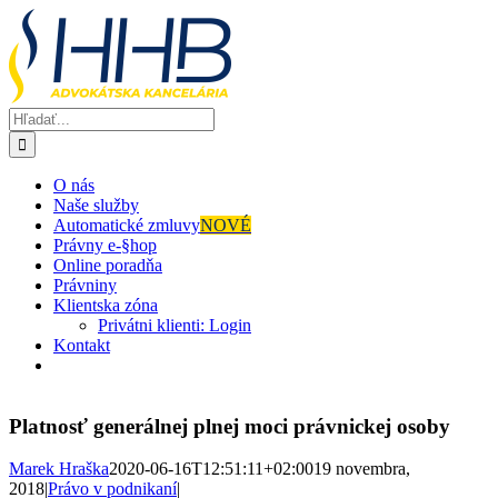
Skip
to
content
Hľadať:
O nás
Naše služby
Automatické zmluvy
NOVÉ
Právny e-§hop
Online poradňa
Právniny
Klientska zóna
Privátni klienti: Login
Kontakt
Platnosť generálnej plnej moci právnickej osoby
Marek Hraška
2020-06-16T12:51:11+02:00
19 novembra,
2018
|
Právo v podnikaní
|