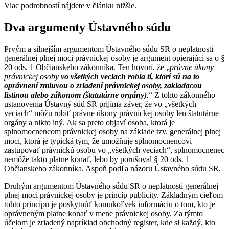
Viac podrobností nájdete v článku nižšie.
Dva argumenty Ústavného súdu
Prvým a silnejším argumentom Ústavného súdu SR o neplatnosti
generálnej plnej moci právnickej osoby je argument opierajúci sa o §
20 ods. 1 Občianskeho zákonníka. Ten hovorí, že „
právne úkony
právnickej osoby
vo všetkých veciach robia tí, ktorí sú na to
oprávnení zmluvou o zriadení právnickej osoby, zakladacou
listinou alebo zákonom (štatutárne orgány)
.
“ Z tohto zákonného
ustanovenia Ústavný súd SR prijíma záver, že vo „všetkých
veciach“ môžu robiť právne úkony právnickej osoby len štatutárne
orgány a nikto iný. Ak sa preto objaví osoba, ktorá je
splnomocnencom právnickej osoby na základe tzv. generálnej plnej
moci, ktorá je typická tým, že umožňuje splnomocnencovi
zastupovať právnickú osobu vo „všetkých veciach“, splnomocnenec
nemôže takto platne konať, lebo by porušoval § 20 ods. 1
Občianskeho zákonníka. Aspoň podľa názoru Ústavného súdu SR.
Druhým argumentom Ústavného súdu SR o neplatnosti generálnej
plnej moci právnickej osoby je princíp publicity. Základným cieľom
tohto princípu je poskytnúť komukoľvek informáciu o tom, kto je
oprávneným platne konať v mene právnickej osoby. Za týmto
účelom je zriadený napríklad obchodný register, kde si každý, kto