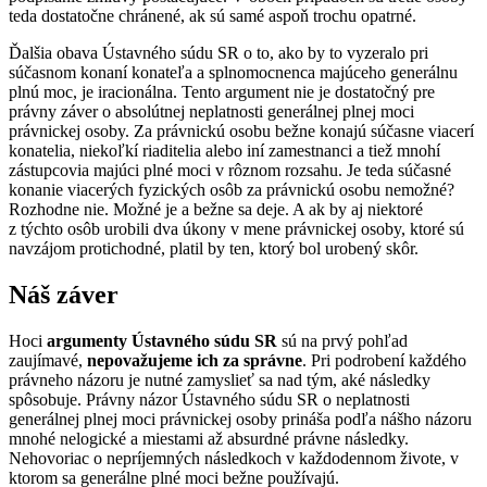
teda dostatočne chránené, ak sú samé aspoň trochu opatrné.
Ďalšia obava Ústavného súdu SR o to, ako by to vyzeralo pri
súčasnom konaní konateľa a splnomocnenca majúceho generálnu
plnú moc, je iracionálna. Tento argument nie je dostatočný pre
právny záver o absolútnej neplatnosti generálnej plnej moci
právnickej osoby. Za právnickú osobu bežne konajú súčasne viacerí
konatelia, niekoľkí riaditelia alebo iní zamestnanci a tiež mnohí
zástupcovia majúci plné moci v rôznom rozsahu. Je teda súčasné
konanie viacerých fyzických osôb za právnickú osobu nemožné?
Rozhodne nie. Možné je a bežne sa deje. A ak by aj niektoré
z týchto osôb urobili dva úkony v mene právnickej osoby, ktoré sú
navzájom protichodné, platil by ten, ktorý bol urobený skôr.
Náš záver
Hoci
argumenty Ústavného súdu SR
sú na prvý pohľad
zaujímavé,
nepovažujeme ich za správne
. Pri podrobení každého
právneho názoru je nutné zamyslieť sa nad tým, aké následky
spôsobuje. Právny názor Ústavného súdu SR o neplatnosti
generálnej plnej moci právnickej osoby prináša podľa nášho názoru
mnohé nelogické a miestami až absurdné právne následky.
Nehovoriac o nepríjemných následkoch v každodennom živote, v
ktorom sa generálne plné moci bežne používajú.