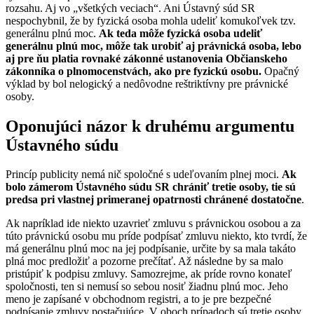
rozsahu. Aj vo „všetkých veciach“. Ani Ústavný súd SR
nespochybnil, že by fyzická osoba mohla udeliť komukoľvek tzv.
generálnu plnú moc.
Ak teda môže fyzická osoba udeliť
generálnu plnú moc, môže tak urobiť aj právnická osoba, lebo
aj pre ňu platia rovnaké zákonné ustanovenia Občianskeho
zákonníka o plnomocenstvách, ako pre fyzickú osobu.
Opačný
výklad by bol nelogický a nedôvodne reštriktívny pre právnické
osoby.
Oponujúci názor k druhému argumentu
Ústavného súdu
Princíp publicity nemá nič spoločné s udeľovaním plnej moci.
Ak
bolo zámerom Ústavného súdu SR chrániť tretie osoby, tie sú
predsa pri vlastnej primeranej opatrnosti chránené dostatočne
.
Ak napríklad ide niekto uzavrieť zmluvu s právnickou osobou a za
túto právnickú osobu mu príde podpísať zmluvu niekto, kto tvrdí, že
má generálnu plnú moc na jej podpísanie, určite by sa mala takáto
plná moc predložiť a pozorne prečítať. Až následne by sa malo
pristúpiť k podpisu zmluvy. Samozrejme, ak príde rovno konateľ
spoločnosti, ten si nemusí so sebou nosiť žiadnu plnú moc. Jeho
meno je zapísané v obchodnom registri, a to je pre bezpečné
podpísanie zmluvy postačujúce. V oboch prípadoch sú tretie osoby