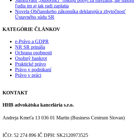
Samozvaní „odborníci“ riskujú pobyt za mrežami, ale mnohí
ľudia im aj tak radi zaplatia
Novela Občianskeho zákonníka deklarujúca zbytočnosť
Ústavného súdu SR
KATEGÓRIE ČLÁNKOV
e-Právo a GDPR
NR SR prináša
Ochrana osobnosti
Osobný bankrot
Praktické právo
Právo v podnikaní
Právo v práci
KONTAKT
HHB advokátska kancelária s.r.o.
Andreja Kmeťa 13 036 01 Martin (Business Centrum Slovan)
IČO: 52 274 896 IČ DPH: SK2120973525