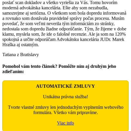
poslať scan dokladov a všetko vyriešia za Vás. Tomu hovorím
moderná advokátska kancelária. Ešte aby som nezabudla,
samozrejme aj seriózna. O všetkom som bola dopredu informovaná
a rovnako som dostávala pravidelné správy počas procesu. Musím
povedať, že som veľmi neverila tým informáciám zo stránky,
nedostala som dopredu žiadne odporúčanie. Tým, že žijeme v dobe
klamu, myslela som, že ide o falošné recenzie. Ale ja som na 120%
spokojná a určite odporúčam Advokátsku kancelária JUDr. Marek
Hraška aj ostatným.
Tatiana z Bratislavy
Pomohol vám tento článok? Pomôžte ním aj druhým jeho
zdieľaním:
Facebook
X
WhatsApp
Email
AUTOMATICKÉ ZMLUVY
Unikátna právna služba!
Tvorte vlastné zmluvy len jednoduchým vyplnením webového
formulára. Všetko vám pripravíme.
Viac info