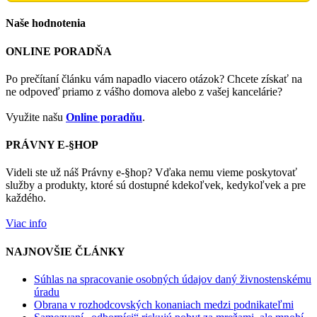
Naše hodnotenia
ONLINE PORADŇA
Po prečítaní článku vám napadlo viacero otázok? Chcete získať na
ne odpoveď priamo z vášho domova alebo z vašej kancelárie?
Využite našu
Online poradňu
.
PRÁVNY E-§HOP
Videli ste už náš Právny e-§hop? Vďaka nemu vieme poskytovať
služby a produkty, ktoré sú dostupné kdekoľvek, kedykoľvek a pre
každého.
Viac info
NAJNOVŠIE ČLÁNKY
Súhlas na spracovanie osobných údajov daný živnostenskému
úradu
Obrana v rozhodcovských konaniach medzi podnikateľmi