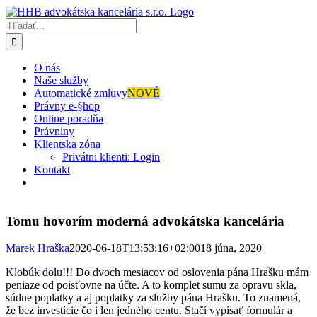
Skip
to
Hľadať:
content
O nás
Naše služby
Automatické zmluvy
NOVÉ
Právny e-§hop
Online poradňa
Právniny
Klientska zóna
Privátni klienti: Login
Kontakt
Tomu hovorím moderná advokátska kancelária
Marek Hraška
2020-06-18T13:53:16+02:00
18 júna, 2020
|
Klobúk dolu!!! Do dvoch mesiacov od oslovenia pána Hrašku mám
peniaze od poisťovne na účte. A to komplet sumu za opravu skla,
súdne poplatky a aj poplatky za služby pána Hrašku. To znamená,
že bez investície čo i len jedného centu. Stačí vypísať formulár a