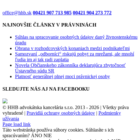
office@hhb.sk
00421 907 713 985
00421 904 273 772
NAJNOVŠIE ČLÁNKY V PRÁVNINÁCH
Súhlas na spracovanie osobných údajov daný živnostenskému
úradu
Obrana v rozhodcovských konaniach medzi podnikateľmi
Samozvaní „odborníci“ riskujú pobyt za mrežami, ale mnohí
ľudia im aj tak radi zaplatia
Novela Občianskeho zákonníka deklarujúca zbytočnosť
Ústavného súdu SR
Platnosť generálnej plnej moci právnickej osoby
SLEDUJTE NÁS AJ NA FACEBOOKU
© HHB advokátska kancelária s.r.o. 2013 -
2026 | Všetky práva
vyhradené |
Pravidlá ochrany osobných údajov
|
Podmienky
užívania
Facebook
Page load link
Táto webstránka používa súbory cookies. Súhlasíte s ich
spracúvaním?
ÁNO
NIE