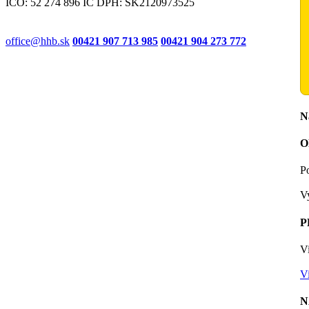
IČO: 52 274 896 IČ DPH: SK2120973525
office@hhb.sk
00421 907 713 985
00421 904 273 772
N
O
P
V
P
V
Vi
N