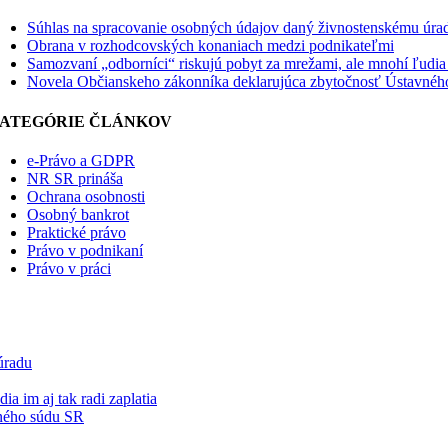
Súhlas na spracovanie osobných údajov daný živnostenskému úra
Obrana v rozhodcovských konaniach medzi podnikateľmi
Samozvaní „odborníci“ riskujú pobyt za mrežami, ale mnohí ľudia i
Novela Občianskeho zákonníka deklarujúca zbytočnosť Ústavnéh
ATEGÓRIE ČLÁNKOV
e-Právo a GDPR
NR SR prináša
Ochrana osobnosti
Osobný bankrot
Praktické právo
Právo v podnikaní
Právo v práci
úradu
a im aj tak radi zaplatia
ného súdu SR