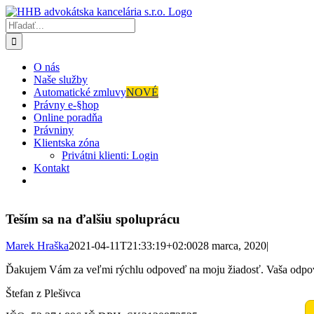
Skip
to
Hľadať:
content
O nás
Naše služby
Automatické zmluvy
NOVÉ
Právny e-§hop
Online poradňa
Právniny
Klientska zóna
Privátni klienti: Login
Kontakt
Teším sa na ďalšiu spoluprácu
Marek Hraška
2021-04-11T21:33:19+02:00
28 marca, 2020
|
Ďakujem Vám za veľmi rýchlu odpoveď na moju žiadosť. Vaša odpove
Štefan z Plešivca