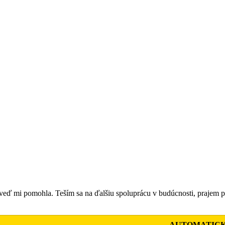
ď mi pomohla. Teším sa na ďalšiu spoluprácu v budúcnosti, prajem 
AUTOMATIC