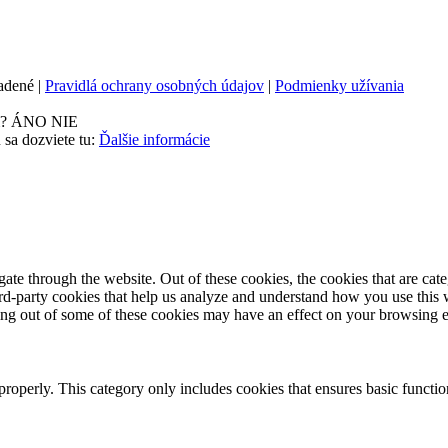
adené |
Pravidlá ochrany osobných údajov
|
Podmienky užívania
m?
ÁNO
NIE
 sa dozviete tu:
Ďalšie informácie
te through the website. Out of these cookies, the cookies that are cate
hird-party cookies that help us analyze and understand how you use this
ting out of some of these cookies may have an effect on your browsing 
properly. This category only includes cookies that ensures basic functio