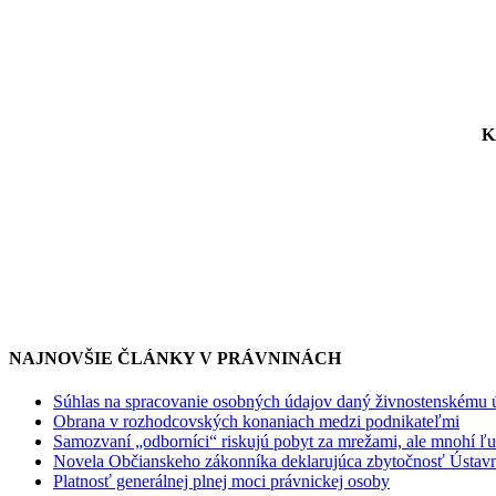
K
NAJNOVŠIE ČLÁNKY V PRÁVNINÁCH
Súhlas na spracovanie osobných údajov daný živnostenskému 
Obrana v rozhodcovských konaniach medzi podnikateľmi
Samozvaní „odborníci“ riskujú pobyt za mrežami, ale mnohí ľudi
Novela Občianskeho zákonníka deklarujúca zbytočnosť Ústav
Platnosť generálnej plnej moci právnickej osoby