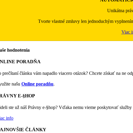
Unikátna práv
Tvorte vlastné zmluvy len jednoduchým vyplnení
Viac i
aše hodnotenia
NLINE PORADŇA
o prečítaní článku vám napadlo viacero otázok? Chcete získať na ne o
yužite našu
Online poradňu
.
RÁVNY E-§HOP
ideli ste už náš Právny e-§hop? Vďaka nemu vieme poskytovať služby 
ac info
AJNOVŠIE ČLÁNKY