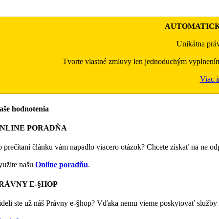
AUTOMATIC
Unikátna práv
Tvorte vlastné zmluvy len jednoduchým vyplnení
Viac i
aše hodnotenia
NLINE PORADŇA
o prečítaní článku vám napadlo viacero otázok? Chcete získať na ne o
yužite našu
Online poradňu
.
RÁVNY E-§HOP
ideli ste už náš Právny e-§hop? Vďaka nemu vieme poskytovať služby 