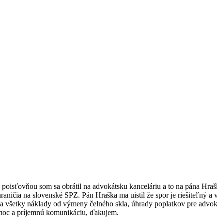
poisťovňou som sa obrátil na advokátsku kanceláriu a to na pána Hrašk
hraničia na slovenské SPZ. Pán Hraška ma uistil že spor je riešiteľný 
la všetky náklady od výmeny čelného skla, úhrady poplatkov pre advoká
omoc a príjemnú komunikáciu, ďakujem.