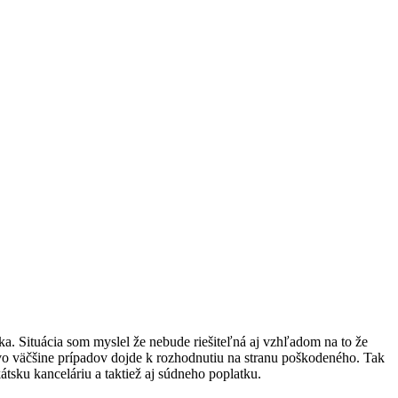
a. Situácia som myslel že nebude riešiteľná aj vzhľadom na to že
a vo väčšine prípadov dojde k rozhodnutiu na stranu poškodeného. Tak
tsku kanceláriu a taktiež aj súdneho poplatku.