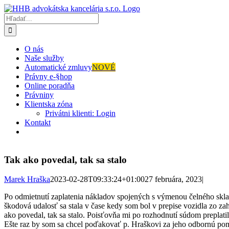
Skip
to
Hľadať:
content
O nás
Naše služby
Automatické zmluvy
NOVÉ
Právny e-§hop
Online poradňa
Právniny
Klientska zóna
Privátni klienti: Login
Kontakt
Tak ako povedal, tak sa stalo
Marek Hraška
2023-02-28T09:33:24+01:00
27 februára, 2023
|
Po odmietnutí zaplatenia nákladov spojených s výmenou čelného skla 
škodová udalosť sa stala v čase kedy som bol v prepise vozidla zo za
ako povedal, tak sa stalo. Poisťovňa mi po rozhodnutí súdom preplati
Ešte raz by som sa chcel poďakovať p. Hraškovi za jeho odbornú p