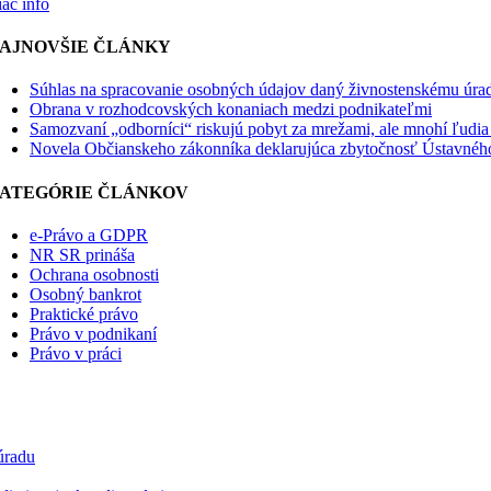
ac info
AJNOVŠIE ČLÁNKY
Súhlas na spracovanie osobných údajov daný živnostenskému úra
Obrana v rozhodcovských konaniach medzi podnikateľmi
Samozvaní „odborníci“ riskujú pobyt za mrežami, ale mnohí ľudia i
Novela Občianskeho zákonníka deklarujúca zbytočnosť Ústavnéh
ATEGÓRIE ČLÁNKOV
e-Právo a GDPR
NR SR prináša
Ochrana osobnosti
Osobný bankrot
Praktické právo
Právo v podnikaní
Právo v práci
úradu