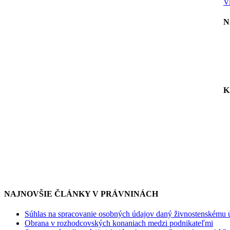
Vi
N
K
NAJNOVŠIE ČLÁNKY V PRÁVNINÁCH
Súhlas na spracovanie osobných údajov daný živnostenskému 
Obrana v rozhodcovských konaniach medzi podnikateľmi