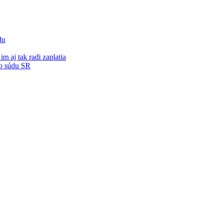
du
m aj tak radi zaplatia
o súdu SR