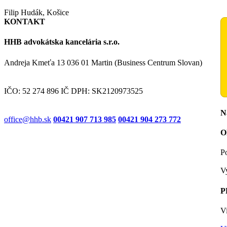
Filip Hudák, Košice
KONTAKT
HHB advokátska kancelária s.r.o.
Andreja Kmeťa 13 036 01 Martin (Business Centrum Slovan)
IČO: 52 274 896 IČ DPH: SK2120973525
N
office@hhb.sk
00421 907 713 985
00421 904 273 772
O
P
V
P
V