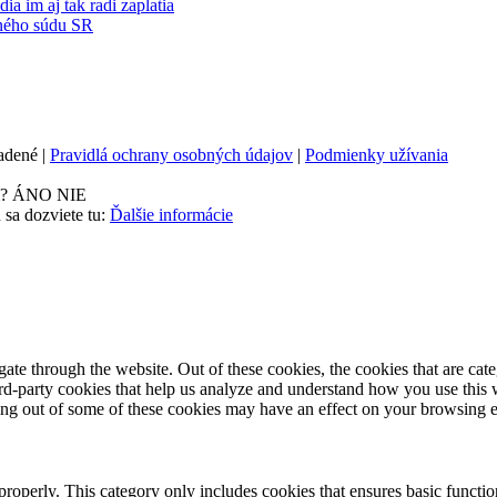
a im aj tak radi zaplatia
ného súdu SR
adené |
Pravidlá ochrany osobných údajov
|
Podmienky užívania
m?
ÁNO
NIE
 sa dozviete tu:
Ďalšie informácie
te through the website. Out of these cookies, the cookies that are cate
hird-party cookies that help us analyze and understand how you use this
ting out of some of these cookies may have an effect on your browsing 
properly. This category only includes cookies that ensures basic functio