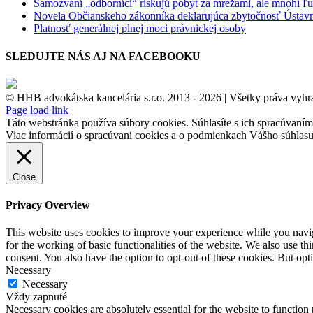
Samozvaní „odborníci“ riskujú pobyt za mrežami, ale mnohí ľudi
Novela Občianskeho zákonníka deklarujúca zbytočnosť Ústav
Platnosť generálnej plnej moci právnickej osoby
SLEDUJTE NÁS AJ NA FACEBOOKU
© HHB advokátska kancelária s.r.o. 2013 -
2026 | Všetky práva vyhr
Facebook
Page load link
Táto webstránka používa súbory cookies. Súhlasíte s ich spracúvaní
Viac informácií o spracúvaní cookies a o podmienkach Vášho súhlasu
Close
Privacy Overview
This website uses cookies to improve your experience while you naviga
for the working of basic functionalities of the website. We also use t
consent. You also have the option to opt-out of these cookies. But op
Necessary
Necessary
Vždy zapnuté
Necessary cookies are absolutely essential for the website to function 