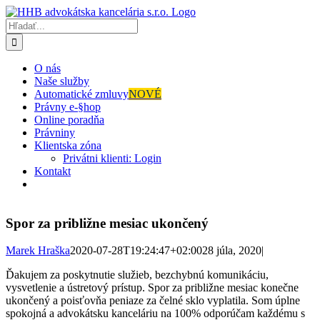
Skip
to
Hľadať:
content
O nás
Naše služby
Automatické zmluvy
NOVÉ
Právny e-§hop
Online poradňa
Právniny
Klientska zóna
Privátni klienti: Login
Kontakt
Spor za približne mesiac ukončený
Marek Hraška
2020-07-28T19:24:47+02:00
28 júla, 2020
|
Ďakujem za poskytnutie služieb, bezchybnú komunikáciu,
vysvetlenie a ústretový prístup. Spor za približne mesiac konečne
ukončený a poisťovňa peniaze za čelné sklo vyplatila. Som úplne
spokojná a advokátsku kanceláriu na 100% odporúčam každému s