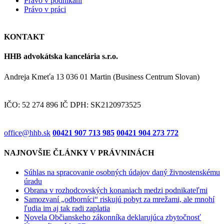
Právo v podnikaní
Právo v práci
KONTAKT
HHB advokátska kancelária s.r.o.
Andreja Kmeťa 13 036 01 Martin (Business Centrum Slovan)
IČO: 52 274 896 IČ DPH: SK2120973525
office@hhb.sk
00421 907 713 985
00421 904 273 772
NAJNOVŠIE ČLÁNKY V PRÁVNINÁCH
Súhlas na spracovanie osobných údajov daný živnostenskému
úradu
Obrana v rozhodcovských konaniach medzi podnikateľmi
Samozvaní „odborníci“ riskujú pobyt za mrežami, ale mnohí
ľudia im aj tak radi zaplatia
Novela Občianskeho zákonníka deklarujúca zbytočnosť