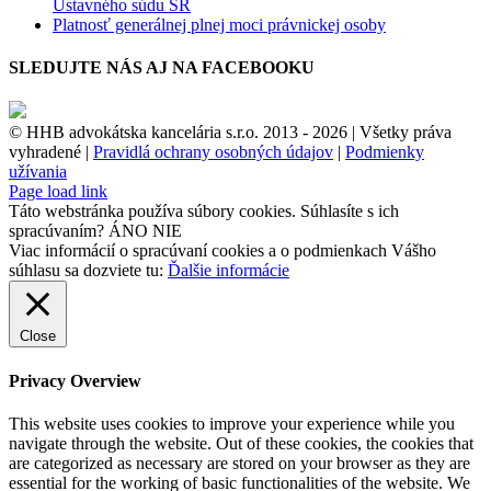
Ústavného súdu SR
Platnosť generálnej plnej moci právnickej osoby
SLEDUJTE NÁS AJ NA FACEBOOKU
© HHB advokátska kancelária s.r.o. 2013 -
2026 | Všetky práva
vyhradené |
Pravidlá ochrany osobných údajov
|
Podmienky
užívania
Facebook
Page load link
Táto webstránka používa súbory cookies. Súhlasíte s ich
spracúvaním?
ÁNO
NIE
Viac informácií o spracúvaní cookies a o podmienkach Vášho
súhlasu sa dozviete tu:
Ďalšie informácie
Close
Privacy Overview
This website uses cookies to improve your experience while you
navigate through the website. Out of these cookies, the cookies that
are categorized as necessary are stored on your browser as they are
essential for the working of basic functionalities of the website. We