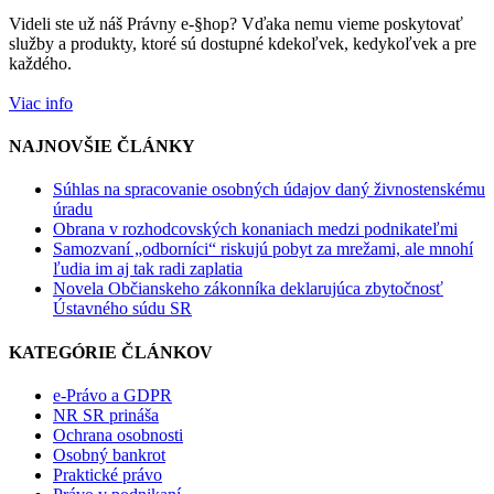
Videli ste už náš Právny e-§hop? Vďaka nemu vieme poskytovať
služby a produkty, ktoré sú dostupné kdekoľvek, kedykoľvek a pre
každého.
Viac info
NAJNOVŠIE ČLÁNKY
Súhlas na spracovanie osobných údajov daný živnostenskému
úradu
Obrana v rozhodcovských konaniach medzi podnikateľmi
Samozvaní „odborníci“ riskujú pobyt za mrežami, ale mnohí
ľudia im aj tak radi zaplatia
Novela Občianskeho zákonníka deklarujúca zbytočnosť
Ústavného súdu SR
KATEGÓRIE ČLÁNKOV
e-Právo a GDPR
NR SR prináša
Ochrana osobnosti
Osobný bankrot
Praktické právo