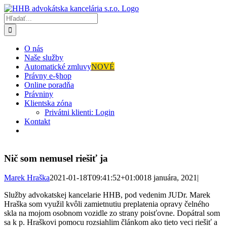
Skip
to
Hľadať:
content
O nás
Naše služby
Automatické zmluvy
NOVÉ
Právny e-§hop
Online poradňa
Právniny
Klientska zóna
Privátni klienti: Login
Kontakt
Nič som nemusel riešiť ja
Marek Hraška
2021-01-18T09:41:52+01:00
18 januára, 2021
|
Služby advokatskej kancelarie HHB, pod vedenim JUDr. Marek
Hraška som využil kvôli zamietnutiu preplatenia opravy čelného
skla na mojom osobnom vozidle zo strany poisťovne. Dopátral som
sa k p. Hraškovi pomocu rozsiahlim článkom ako tieto veci riešiť a