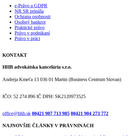
e-Právo a GDPR
NR SR prináša
Ochrana osobnosti
Osobný bankrot
Praktické právo
Právo v podnikaní
Právo v práci
KONTAKT
HHB advokátska kancelária s.r.o.
Andreja Kmeťa 13 036 01 Martin (Business Centrum Slovan)
IČO: 52 274 896 IČ DPH: SK2120973525
office@hhb.sk
00421 907 713 985
00421 904 273 772
NAJNOVŠIE ČLÁNKY V PRÁVNINÁCH