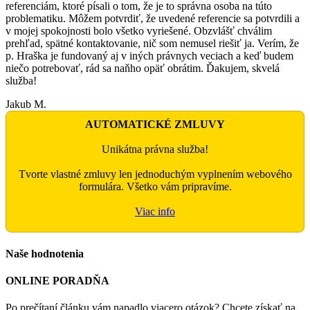
referenciám, ktoré písali o tom, že je to správna osoba na túto
problematiku. Môžem potvrdiť, že uvedené referencie sa potvrdili a
v mojej spokojnosti bolo všetko vyriešené. Obzvlášť chválim
prehľad, spätné kontaktovanie, nič som nemusel riešiť ja. Verím, že
p. Hraška je fundovaný aj v iných právnych veciach a keď budem
niečo potrebovať, rád sa naňho opäť obrátim. Ďakujem, skvelá
služba!
Jakub M.
AUTOMATICKÉ ZMLUVY
Unikátna právna služba!
Tvorte vlastné zmluvy len jednoduchým vyplnením webového
formulára. Všetko vám pripravíme.
Viac info
Naše hodnotenia
ONLINE PORADŇA
Po prečítaní článku vám napadlo viacero otázok? Chcete získať na