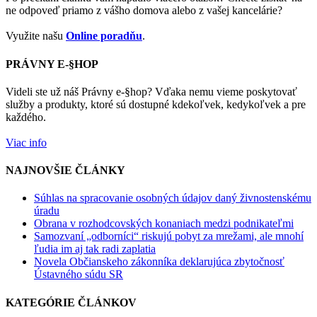
ne odpoveď priamo z vášho domova alebo z vašej kancelárie?
Využite našu
Online poradňu
.
PRÁVNY E-§HOP
Videli ste už náš Právny e-§hop? Vďaka nemu vieme poskytovať
služby a produkty, ktoré sú dostupné kdekoľvek, kedykoľvek a pre
každého.
Viac info
NAJNOVŠIE ČLÁNKY
Súhlas na spracovanie osobných údajov daný živnostenskému
úradu
Obrana v rozhodcovských konaniach medzi podnikateľmi
Samozvaní „odborníci“ riskujú pobyt za mrežami, ale mnohí
ľudia im aj tak radi zaplatia
Novela Občianskeho zákonníka deklarujúca zbytočnosť
Ústavného súdu SR
KATEGÓRIE ČLÁNKOV