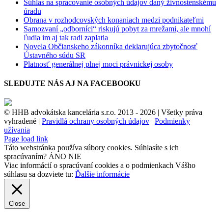
Súhlas na spracovanie osobných údajov daný živnostenskému
úradu
Obrana v rozhodcovských konaniach medzi podnikateľmi
Samozvaní „odborníci“ riskujú pobyt za mrežami, ale mnohí
ľudia im aj tak radi zaplatia
Novela Občianskeho zákonníka deklarujúca zbytočnosť
Ústavného súdu SR
Platnosť generálnej plnej moci právnickej osoby
SLEDUJTE NÁS AJ NA FACEBOOKU
© HHB advokátska kancelária s.r.o. 2013 -
2026 | Všetky práva
vyhradené |
Pravidlá ochrany osobných údajov
|
Podmienky
užívania
Facebook
Page load link
Táto webstránka používa súbory cookies. Súhlasíte s ich
spracúvaním?
ÁNO
NIE
Viac informácií o spracúvaní cookies a o podmienkach Vášho
súhlasu sa dozviete tu:
Ďalšie informácie
Close