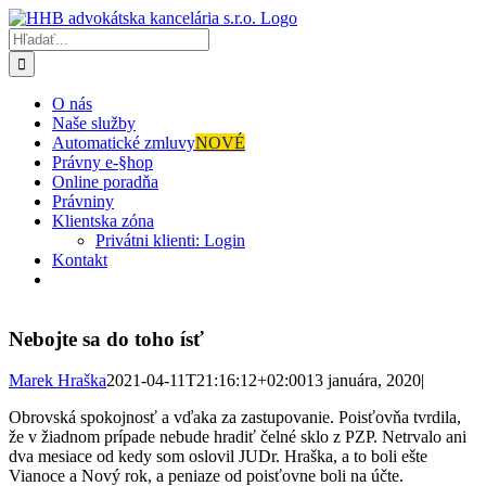
Skip
to
Hľadať:
content
O nás
Naše služby
Automatické zmluvy
NOVÉ
Právny e-§hop
Online poradňa
Právniny
Klientska zóna
Privátni klienti: Login
Kontakt
Nebojte sa do toho ísť
Marek Hraška
2021-04-11T21:16:12+02:00
13 januára, 2020
|
Obrovská spokojnosť a vďaka za zastupovanie. Poisťovňa tvrdila,
že v žiadnom prípade nebude hradiť čelné sklo z PZP. Netrvalo ani
dva mesiace od kedy som oslovil JUDr. Hraška, a to boli ešte
Vianoce a Nový rok, a peniaze od poisťovne boli na účte.