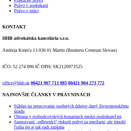
Praktické právo
Právo v podnikaní
Právo v práci
KONTAKT
HHB advokátska kancelária s.r.o.
Andreja Kmeťa 13 036 01 Martin (Business Centrum Slovan)
IČO: 52 274 896 IČ DPH: SK2120973525
office@hhb.sk
00421 907 713 985
00421 904 273 772
NAJNOVŠIE ČLÁNKY V PRÁVNINÁCH
Súhlas na spracovanie osobných údajov daný živnostenskému
úradu
Obrana v rozhodcovských konaniach medzi podnikateľmi
Samozvaní „odborníci“ riskujú pobyt za mrežami, ale mnohí
ľudia im aj tak radi zaplatia