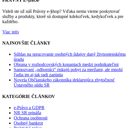
PRÁVNY E-§HOP
Videli ste už náš Právny e-§hop? Vďaka nemu vieme poskytovať
služby a produkty, ktoré sú dostupné kdekoľvek, kedykoľvek a pre
každého.
Viac info
NAJNOVŠIE ČLÁNKY
Súhlas na spracovanie osobných údajov daný živnostenskému
úradu
Obrana v rozhodcovských konaniach medzi podnikateľmi
Samozvaní „odborníci“ riskujú pobyt za mrežami, ale mnohí
ľudia im aj tak radi zaplatia
Novela Občianskeho zákonníka deklarujúca zbytočnosť
Ústavného súdu SR
KATEGÓRIE ČLÁNKOV
e-Právo a GDPR
NR SR prináša
Ochrana osobnosti
Osobný bankrot