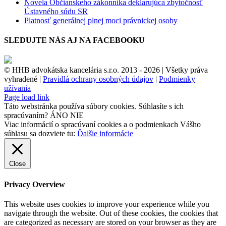
Novela Občianskeho zákonníka deklarujúca zbytočnosť
Ústavného súdu SR
Platnosť generálnej plnej moci právnickej osoby
SLEDUJTE NÁS AJ NA FACEBOOKU
© HHB advokátska kancelária s.r.o. 2013 -
2026 | Všetky práva
vyhradené |
Pravidlá ochrany osobných údajov
|
Podmienky
užívania
Facebook
Page load link
Táto webstránka používa súbory cookies. Súhlasíte s ich
spracúvaním?
ÁNO
NIE
Viac informácií o spracúvaní cookies a o podmienkach Vášho
súhlasu sa dozviete tu:
Ďalšie informácie
Close
Privacy Overview
This website uses cookies to improve your experience while you
navigate through the website. Out of these cookies, the cookies that
are categorized as necessary are stored on your browser as they are