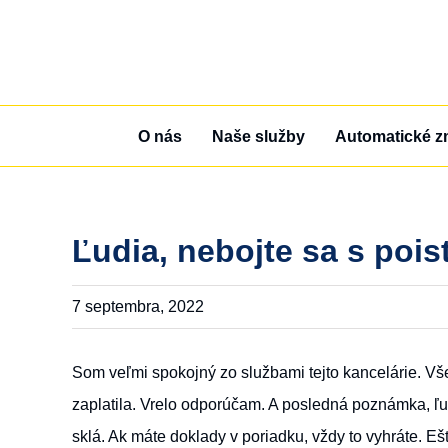
Skip
to
content
O nás
Naše služby
Automatické z
Ľudia, nebojte sa s poi
7 septembra, 2022
Som veľmi spokojný zo službami tejto kancelárie. Vš
zaplatila. Vrelo odporúčam. A posledná poznámka, ľud
sklá. Ak máte doklady v poriadku, vždy to vyhráte. Eš