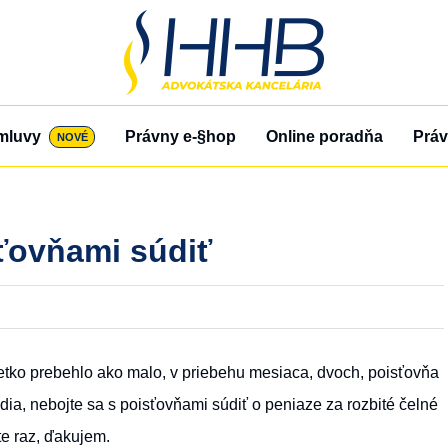
mluvy
Právny e-§hop
Online poradňa
Práv
NOVÉ
sťovňami súdiť
etko prebehlo ako malo, v priebehu mesiaca, dvoch, poisťovňa
ia, nebojte sa s poisťovňami súdiť o peniaze za rozbité čelné
te raz, ďakujem.