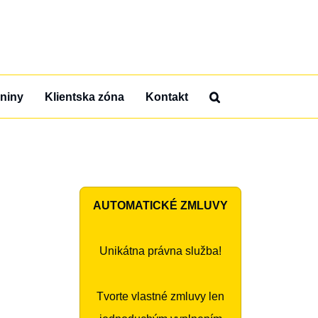
niny
Klientska zóna
Kontakt
AUTOMATICKÉ ZMLUVY
Unikátna právna služba!
Tvorte vlastné zmluvy len