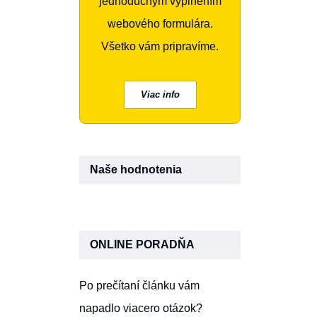
jednoduchým vyplnením
webového formulára.
Všetko vám pripravíme.
Viac info
Naše hodnotenia
ONLINE PORADŇA
Po prečítaní článku vám
napadlo viacero otázok?