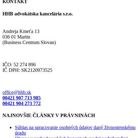
KONTAKT
HHB advokátska kancelária s.r.o.
Andreja Kmeťa 13
036 01 Martin
(Business Centrum Slovan)
IČO: 52 274 896
IČ DPH: SK2120973525
office@hhb.sk
00421 907 713 985
00421 904 273 772
NAJNOVŠIE ČLÁNKY V PRÁVNINÁCH
Súhlas na spracovanie osobných údajov daný živnostenskému
úradu