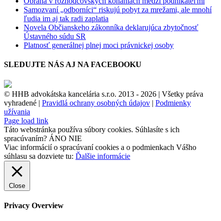
Obrana v rozhodcovských konaniach medzi podnikateľmi
Samozvaní „odborníci“ riskujú pobyt za mrežami, ale mnohí
ľudia im aj tak radi zaplatia
Novela Občianskeho zákonníka deklarujúca zbytočnosť
Ústavného súdu SR
Platnosť generálnej plnej moci právnickej osoby
SLEDUJTE NÁS AJ NA FACEBOOKU
© HHB advokátska kancelária s.r.o. 2013 -
2026 | Všetky práva
vyhradené |
Pravidlá ochrany osobných údajov
|
Podmienky
užívania
Facebook
Page load link
Táto webstránka používa súbory cookies. Súhlasíte s ich
spracúvaním?
ÁNO
NIE
Viac informácií o spracúvaní cookies a o podmienkach Vášho
súhlasu sa dozviete tu:
Ďalšie informácie
Close
Privacy Overview