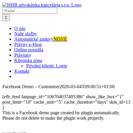
Skip
to
Hľadať:
content
O nás
Naše služby
Automatické zmluvy
NOVÉ
Právny e-§hop
Online poradňa
Právniny
Klientska zóna
Privátni klienti: Login
Kontakt
Facebook Demo – Customizer
2020-03-04T09:00:51+01:00
[efb_feed fanpage_id="106704037405386" show_like_box="1"
post_limit="10" cache_unit="5" cache_duration="days" skin_id=13
]
This is a Facebook demo page created by plugin automatically.
Please do not delete to make the plugin work properly.